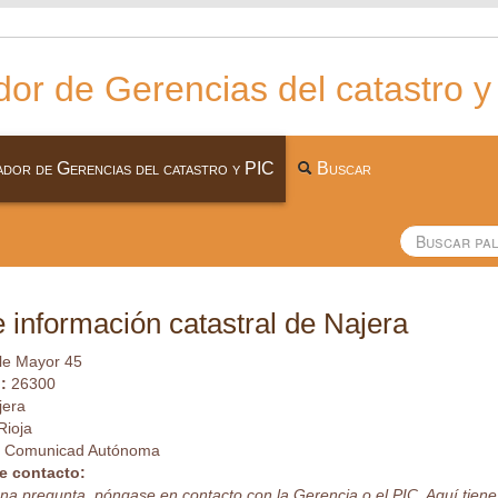
or de Gerencias del catastro y
dor de Gerencias del catastro y PIC
Buscar
 información catastral de Najera
le Mayor 45
l:
26300
jera
Rioja
:
Comunicad Autónoma
e contacto:
una pregunta, póngase en contacto con la Gerencia o el PIC. Aquí tiene