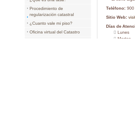
Teléfono:
900
Procedimiento de
regularización catastral
Sitio Web:
vis
¿Cuanto vale mi piso?
Días de Atenc
Oficina virtual del Catastro
Lunes
Martes
Coordinación Catastro
Miércole
Registro
Jueves
¿Cómo descargar una
Viernes
notificación con el CSV?
Horario:
De 08
Arreglar discrepancia
Del 15 de juni
titularidad renta y catastro
Precio Certifi
¿Cómo firmar digitalmente un
Precio Certifi
documento?
Otras certifi
Localización:
¿Cómo obtener un certificado
de inmuebles?
¿Cómo obtengo un certificado
negativo?
Valor de referencia. ¿Qué es