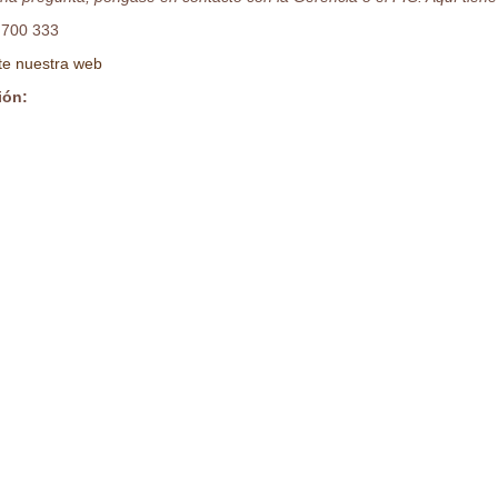
 700 333
ite nuestra web
ión:
s
:30 a 14:30 horas
o al 30 de septiembre de 08:30 a 14:00 horas.
cado Literal:
0,00 €
cación Descriptiva y Gráfica:
0,00 €
caciones:
No