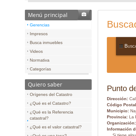
Menú principal
Buscad
Gerencias
Impresos
Busca inmuebles
Busca
Videos
Normativa
Categorías
Quiero saber
Punto de
Orígenes del Catastro
Dirección:
Cal
¿Qué es el Catastro?
Código Posta
Municipio:
Na
¿Qué es la Referencia
Provincia:
La 
catastral?
Organización
¿Qué es el valor catastral?
Información d
Si tiene alg
¿Qué es una tasa?