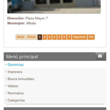
Dirección:
Plaza Mayor 7
Municipio:
Albala
Inicio
Previo
1
2
3
4
5
6
7
Siguiente
Fin
Menú principal
Gerencias
Impresos
Busca inmuebles
Videos
Normativa
Categorías