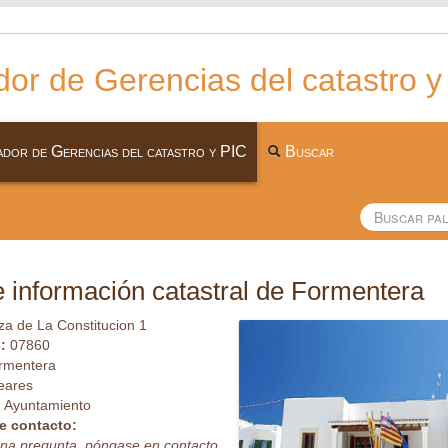
or de Gerencias del catastro y
dor de Gerencias del catastro y PIC
Buscar
 información catastral de Formentera
za de La Constitucion 1
l:
07860
rmentera
eares
:
Ayuntamiento
e contacto:
guna pregunta, póngase en contacto