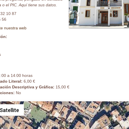
 o el PIC. Aquí tiene sus datos.
 32 10 87
5 56
ite nuestra web
ión:
s
:00 a 14:00 horas
cado Literal:
6,00 €
cación Descriptiva y Gráfica:
15,00 €
caciones:
No
Satellite