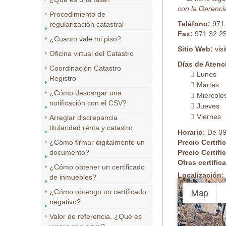
con la Gerencia
Procedimiento de
Teléfono:
971
regularización catastral
Fax:
971 32 2
¿Cuanto vale mi piso?
Sitio Web:
vis
Oficina virtual del Catastro
Días de Atenc
Coordinación Catastro
Lunes
Registro
Martes
¿Cómo descargar una
Miércole
notificación con el CSV?
Jueves
Viernes
Arreglar discrepancia
titularidad renta y catastro
Horario:
De 09
¿Cómo firmar digitalmente un
Precio Certifi
documento?
Precio Certifi
Otras certifi
¿Cómo obtener un certificado
Localización:
de inmuebles?
Map
¿Cómo obtengo un certificado
negativo?
Valor de referencia. ¿Qué es