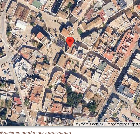
Image may be subject t
Keyboard shortcuts
alizaciones pueden ser aproximadas