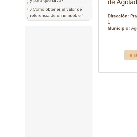
y para que sirve?
de Agola
¿Cómo obtener el valor de
referencia de un inmueble?
Dirección:
Pra
1
Municipio:
Ag
Inic