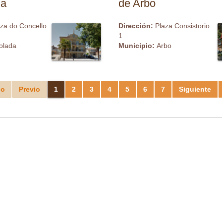
da
de Arbo
za do Concello
Dirección:
Plaza Consistorio
1
olada
Municipio:
Arbo
io
Previo
1
2
3
4
5
6
7
Siguiente