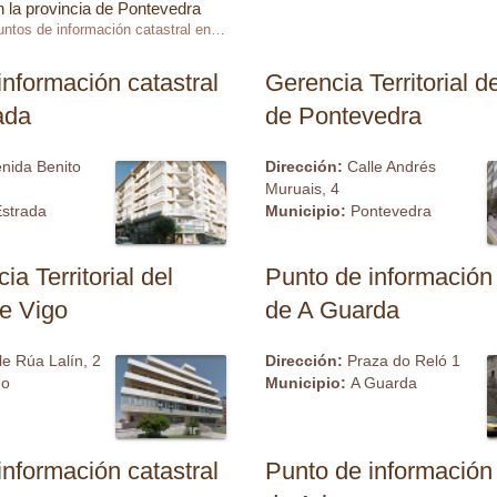
n la provincia de Pontevedra
Puntos de información catastral en la provincia de Pontevedra
información catastral
Gerencia Territorial d
ada
de Pontevedra
nida Benito
Dirección:
Calle Andrés
Muruais, 4
Estrada
Municipio:
Pontevedra
a Territorial del
Punto de información 
de Vigo
de A Guarda
le Rúa Lalín, 2
Dirección:
Praza do Reló 1
go
Municipio:
A Guarda
información catastral
Punto de información 