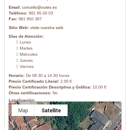
Email:
concello@outes.es
Teléfono:
981 85 00 03
Fax:
981 850 387
Sitio Web:
visite nuestra web
Días de Atención:
Lunes
Martes
Miércoles
Jueves
Viernes
Horario:
De 08:30 a 14:30 horas
Precio Certificado Literal:
2,00 €
Precio Certificación Descriptiva y Gráfica:
10,00 €
Otras certificaciones:
No
Localización:
Map
Satellite