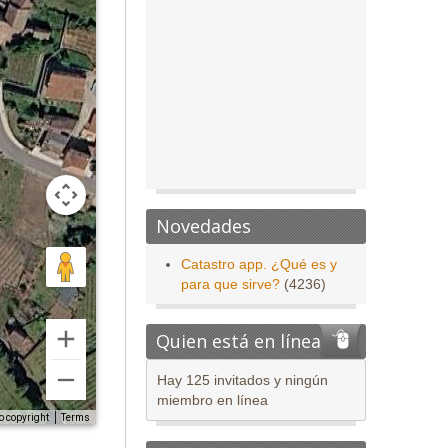
Novedades
Catastro app. ¿Qué es y
para que sirve?
(4236)
Quien está en línea
Hay 125 invitados y ningún
miembro en línea
o copyright
Terms