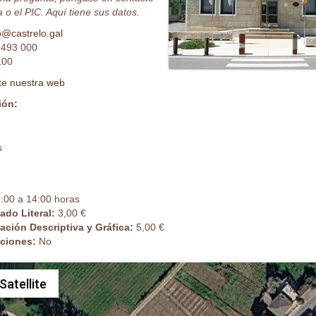
 o el PIC. Aquí tiene sus datos.
o@castrelo.gal
 493 000
100
ite nuestra web
ión:
s
:00 a 14:00 horas
cado Literal:
3,00 €
cación Descriptiva y Gráfica:
5,00 €
caciones:
No
Satellite