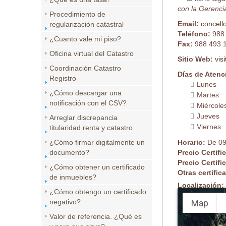
con la Gerencia
Procedimiento de
Email:
concell
regularización catastral
Teléfono:
988
¿Cuanto vale mi piso?
Fax:
988 493 
Oficina virtual del Catastro
Sitio Web:
vis
Coordinación Catastro
Días de Atenc
Registro
Lunes
¿Cómo descargar una
Martes
notificación con el CSV?
Miércole
Jueves
Arreglar discrepancia
Viernes
titularidad renta y catastro
¿Cómo firmar digitalmente un
Horario:
De 09
documento?
Precio Certifi
Precio Certifi
¿Cómo obtener un certificado
Otras certifi
de inmuebles?
Localización:
¿Cómo obtengo un certificado
Map
negativo?
Valor de referencia. ¿Qué es