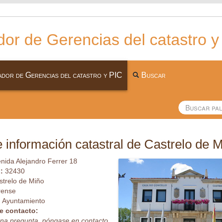
or de Gerencias del catastro y
dor de Gerencias del catastro y PIC
Buscar
 información catastral de Castrelo de 
nida Alejandro Ferrer 18
l:
32430
strelo de Miño
rense
:
Ayuntamiento
e contacto:
guna pregunta, póngase en contacto