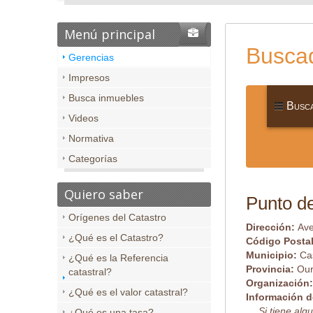
Menú principal
Buscad
Gerencias
Impresos
Busca inmuebles
Busca
Videos
Normativa
Categorías
Quiero saber
Punto de
Orígenes del Catastro
Dirección:
Ave
¿Qué es el Catastro?
Código Posta
Municipio:
Ca
¿Qué es la Referencia
Provincia:
Ou
catastral?
Organización
¿Qué es el valor catastral?
Información d
Si tiene al
¿Qué es una tasa?