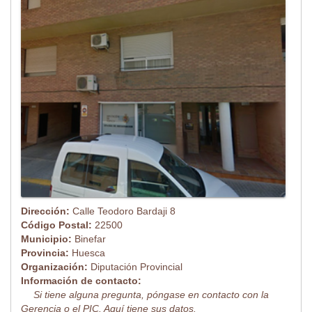
Dirección:
Calle Teodoro Bardaji 8
Código Postal:
22500
Municipio:
Binefar
Provincia:
Huesca
Organización:
Diputación Provincial
Información de contacto:
Si tiene alguna pregunta, póngase en contacto con la
Gerencia o el PIC. Aquí tiene sus datos.