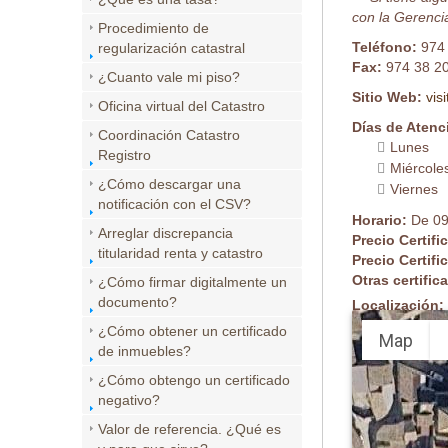
con la Gerencia
Procedimiento de
Teléfono:
974
regularización catastral
Fax:
974 38 2
¿Cuanto vale mi piso?
Sitio Web:
vis
Oficina virtual del Catastro
Días de Atenc
Coordinación Catastro
Lunes
Registro
Miércole
¿Cómo descargar una
Viernes
notificación con el CSV?
Horario:
De 09
Arreglar discrepancia
Precio Certifi
titularidad renta y catastro
Precio Certifi
Otras certifi
¿Cómo firmar digitalmente un
documento?
Localización:
¿Cómo obtener un certificado
Map
de inmuebles?
¿Cómo obtengo un certificado
negativo?
Valor de referencia. ¿Qué es