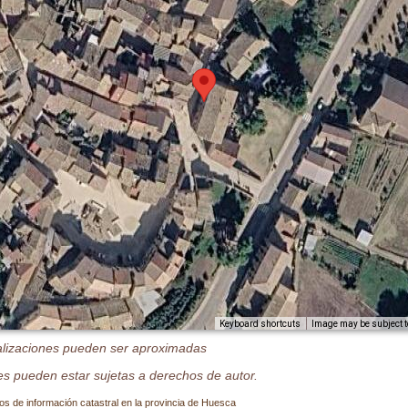
Image may be subject t
Keyboard shortcuts
alizaciones pueden ser aproximadas
s pueden estar sujetas a derechos de autor.
os de información catastral en la provincia de Huesca