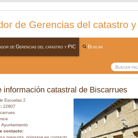
or de Gerencias del catastro y
dor de Gerencias del catastro y PIC
Buscar
 información catastral de Biscarrues
le Escuelas 2
l:
22807
scarrues
esca
:
Ayuntamiento
e contacto:
guna pregunta, póngase en contacto