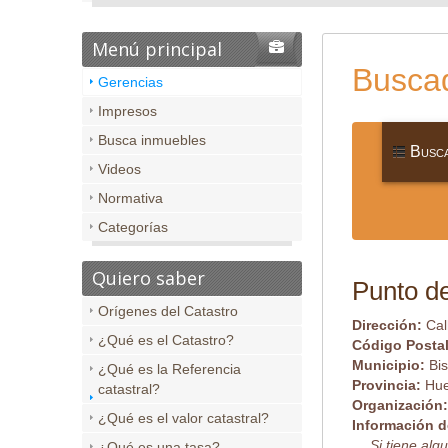
Menú principal
Buscad
Gerencias
Impresos
Busca inmuebles
Busca
Videos
Normativa
Categorías
Quiero saber
Punto de
Orígenes del Catastro
Dirección:
Cal
¿Qué es el Catastro?
Código Posta
Municipio:
Bi
¿Qué es la Referencia
Provincia:
Hu
catastral?
Organización
¿Qué es el valor catastral?
Información d
Si tiene al
¿Qué es una tasa?