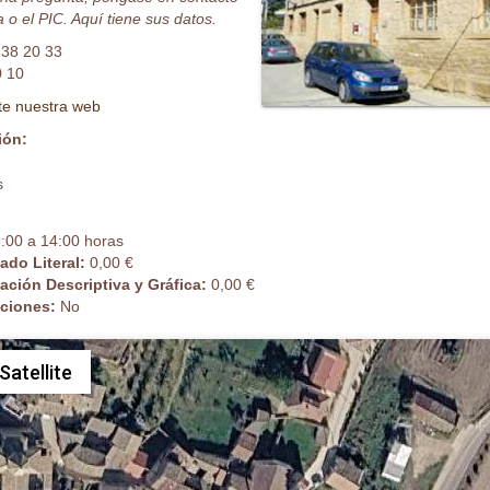
 o el PIC. Aquí tiene sus datos.
 38 20 33
0 10
ite nuestra web
ión:
s
:00 a 14:00 horas
cado Literal:
0,00 €
cación Descriptiva y Gráfica:
0,00 €
caciones:
No
Satellite