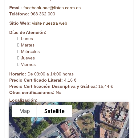
Email:
facebook-sac@listas.carm.es
Teléfono:
968 362 000
Sitio Web:
visite nuestra web
Días de Atención:
Lunes
Martes
Miércoles
Jueves
Viernes
Horario:
De 09:00 a 14:00 horas
Precio Certificado Literal:
4,16 €
Precio Certificación Descriptiva y Gráfica:
16,44 €
Otras certificaciones:
No
Localización:
Map
Satellite