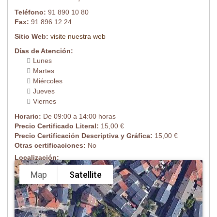
Teléfono:
91 890 10 80
Fax:
91 896 12 24
Sitio Web:
visite nuestra web
Días de Atención:
Lunes
Martes
Miércoles
Jueves
Viernes
Horario:
De 09:00 a 14:00 horas
Precio Certificado Literal:
15,00 €
Precio Certificación Descriptiva y Gráfica:
15,00 €
Otras certificaciones:
No
Localización:
Map
Satellite