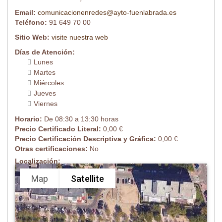
Email:
comunicacionenredes@ayto-fuenlabrada.es
Teléfono:
91 649 70 00
Sitio Web:
visite nuestra web
Días de Atención:
Lunes
Martes
Miércoles
Jueves
Viernes
Horario:
De 08:30 a 13:30 horas
Precio Certificado Literal:
0,00 €
Precio Certificación Descriptiva y Gráfica:
0,00 €
Otras certificaciones:
No
Localización:
Map
Satellite