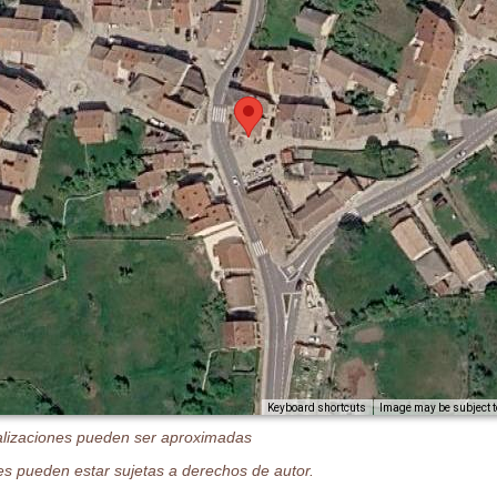
Image may be subject t
Keyboard shortcuts
alizaciones pueden ser aproximadas
s pueden estar sujetas a derechos de autor.