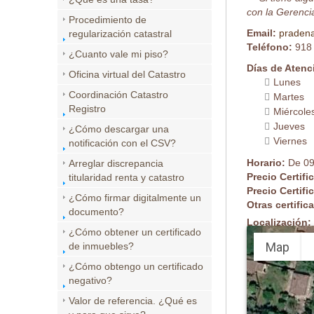
con la Gerencia
Procedimiento de
Email:
praden
regularización catastral
Teléfono:
918
¿Cuanto vale mi piso?
Días de Atenc
Oficina virtual del Catastro
Lunes
Coordinación Catastro
Martes
Registro
Miércole
Jueves
¿Cómo descargar una
Viernes
notificación con el CSV?
Horario:
De 09
Arreglar discrepancia
Precio Certifi
titularidad renta y catastro
Precio Certifi
¿Cómo firmar digitalmente un
Otras certifi
documento?
Localización:
¿Cómo obtener un certificado
Map
de inmuebles?
¿Cómo obtengo un certificado
negativo?
Valor de referencia. ¿Qué es