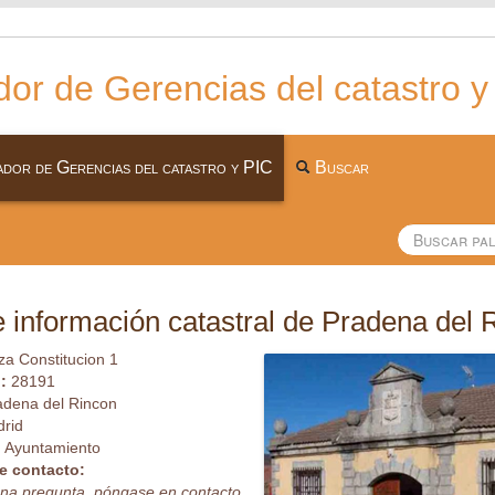
or de Gerencias del catastro y
dor de Gerencias del catastro y PIC
Buscar
 información catastral de Pradena del 
za Constitucion 1
l:
28191
adena del Rincon
rid
:
Ayuntamiento
e contacto:
guna pregunta, póngase en contacto