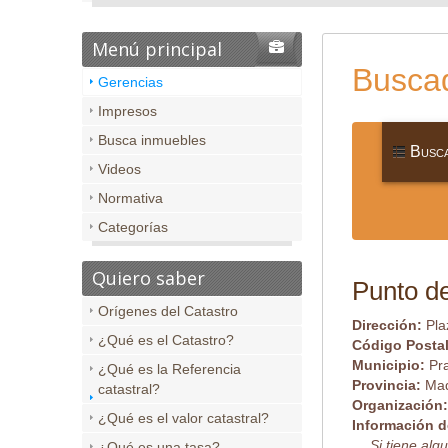
Menú principal
Buscad
Gerencias
Impresos
Busca inmuebles
Busca
Videos
Normativa
Categorías
Quiero saber
Punto de
Orígenes del Catastro
Dirección:
Pla
¿Qué es el Catastro?
Código Posta
Municipio:
Pr
¿Qué es la Referencia
Provincia:
Mad
catastral?
Organización
¿Qué es el valor catastral?
Información d
Si tiene al
¿Qué es una tasa?