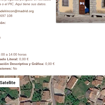
 o el PIC. Aquí tiene sus datos.
adelrincon@madrid.org
 697 108
ión:
s
:00 a 14:00 horas
cado Literal:
0,00 €
cación Descriptiva y Gráfica:
0,00 €
caciones:
No
Satellite