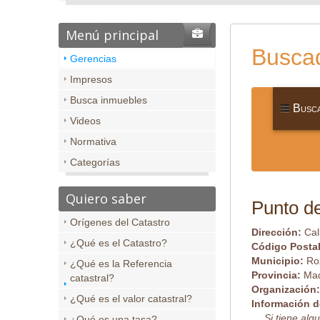
Menú principal
Buscad
Gerencias
Impresos
Busca inmuebles
Busca
Videos
Normativa
Categorías
Quiero saber
Punto de
Orígenes del Catastro
Dirección:
Cal
¿Qué es el Catastro?
Código Posta
Municipio:
Ro
¿Qué es la Referencia
Provincia:
Mad
catastral?
Organización
¿Qué es el valor catastral?
Información d
Si tiene al
¿Qué es una tasa?