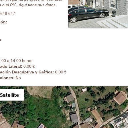
 o el PIC. Aquí tiene sus datos.
 648 647
ión:
s
:00 a 14:00 horas
cado Literal:
0,00 €
cación Descriptiva y Gráfica:
0,00 €
caciones:
No
Satellite