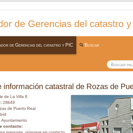
or de Gerencias del catastro y
dor de Gerencias del catastro y PIC
Buscar
 información catastral de Rozas de Pue
le de La Villa 8
l:
28649
zas de Puerto Real
rid
:
Ayuntamiento
e contacto:
guna pregunta, póngase en contacto