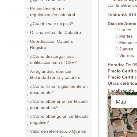
con la Gerencia
Procedimiento de
Teléfono:
918
regularización catastral
¿Cuanto vale mi piso?
Días de Atenc
Lunes
Oficina virtual del Catastro
Martes
Coordinación Catastro
Miércole
Registro
Jueves
Viernes
¿Cómo descargar una
notificación con el CSV?
Horario:
De 09
Precio Certifi
Arreglar discrepancia
Precio Certifi
titularidad renta y catastro
Otras certifi
¿Cómo firmar digitalmente un
Localización:
documento?
Map
¿Cómo obtener un certificado
de inmuebles?
¿Cómo obtengo un certificado
negativo?
Valor de referencia. ¿Qué es