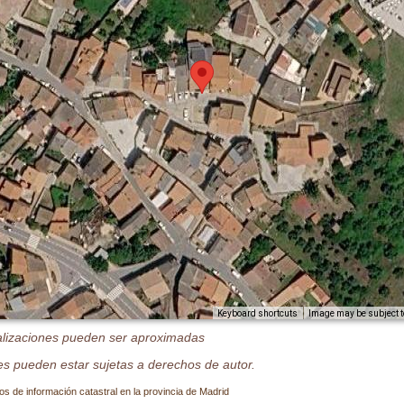
Image may be subject t
Keyboard shortcuts
alizaciones pueden ser aproximadas
s pueden estar sujetas a derechos de autor.
os de información catastral en la provincia de Madrid