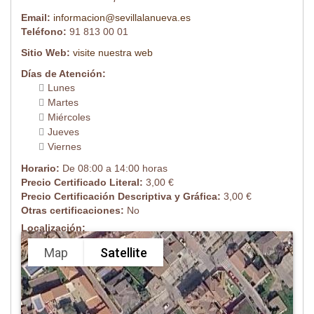
Email:
informacion@sevillalanueva.es
Teléfono:
91 813 00 01
Sitio Web:
visite nuestra web
Días de Atención:
Lunes
Martes
Miércoles
Jueves
Viernes
Horario:
De 08:00 a 14:00 horas
Precio Certificado Literal:
3,00 €
Precio Certificación Descriptiva y Gráfica:
3,00 €
Otras certificaciones:
No
Localización:
Map
Satellite