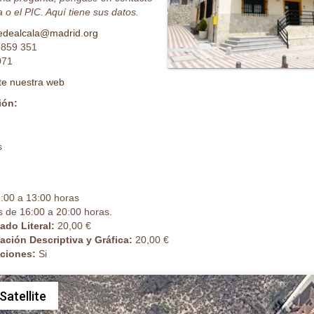
 o el PIC. Aquí tiene sus datos.
edealcala@madrid.org
 859 351
071
ite nuestra web
ión:
s
:00 a 13:00 horas
s de 16:00 a 20:00 horas.
cado Literal:
20,00 €
cación Descriptiva y Gráfica:
20,00 €
caciones:
Si
Satellite