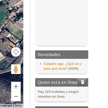
Novedades
Catastro app. ¿Qué es y
para que sirve?
(4240)
Quien está en línea
Hay 119 invitados y ningún
miembro en línea
o copyright
Terms