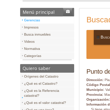
Menú principal
Buscad
Gerencias
Impresos
Busca inmuebles
Busca
Videos
Normativa
Categorías
Quiero saber
Punto de
Orígenes del Catastro
Dirección:
Pla
¿Qué es el Catastro?
Código Posta
Municipio:
Va
¿Qué es la Referencia
Provincia:
Mad
catastral?
Organización
¿Qué es el valor catastral?
Información d
Si tiene al
¿Qué es una tasa?