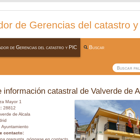
or de Gerencias del catastro y
dor de Gerencias del catastro y PIC
Buscar
 información catastral de Valverde de A
za Mayor 1
l:
28812
lverde de Alcala
rid
:
Ayuntamiento
e contacto:
guna pregunta, póngase en contacto