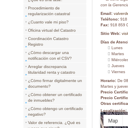
con la Gerencia
Procedimiento de
Email:
valverd
regularización catastral
Teléfono:
918
¿Cuanto vale mi piso?
Fax:
918 859 
Oficina virtual del Catastro
Sitio Web:
vis
Coordinación Catastro
Días de Atenc
Registro
Lunes
¿Cómo descargar una
Martes
notificación con el CSV?
Miércole
Jueves
Arreglar discrepancia
Viernes
titularidad renta y catastro
¿Cómo firmar digitalmente un
Horario:
De 08
documento?
Martes y jueve
Precio Certifi
¿Cómo obtener un certificado
Precio Certifi
de inmuebles?
Otras certifi
¿Cómo obtengo un certificado
Localización:
negativo?
Map
Valor de referencia. ¿Qué es