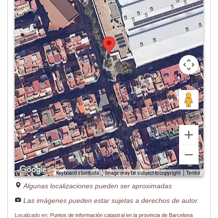
Image may be subject to copyright
Terms
Keyboard shortcuts
Algunas localizaciones pueden ser aproximadas
Las imágenes pueden estar sujetas a derechos de autor.
Localizado en:
Puntos de información catastral en la provincia de Barcelona