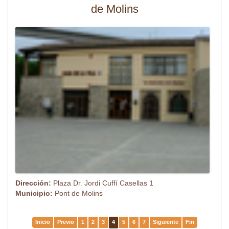
de Molins
Dirección:
Plaza Dr. Jordi Cuffí Casellas 1
Municipio:
Pont de Molins
Inicio
Previo
1
2
3
4
5
6
7
Siguiente
Fin