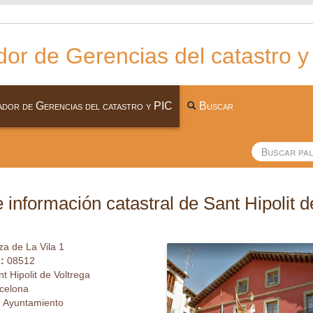
or de Gerencias del catastro y
dor de Gerencias del catastro y PIC
Buscar
 información catastral de Sant Hipolit d
za de La Vila 1
l:
08512
t Hipolit de Voltrega
celona
:
Ayuntamiento