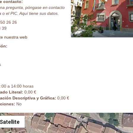
e contacto:
guna pregunta, póngase en contacto
 o el PIC. Aquí tiene sus datos.
850 26 26
3 39
ite nuestra web
ión:
s
:00 a 14:00 horas
cado Literal:
0,00 €
cación Descriptiva y Gráfica:
0,00 €
caciones:
No
Satellite