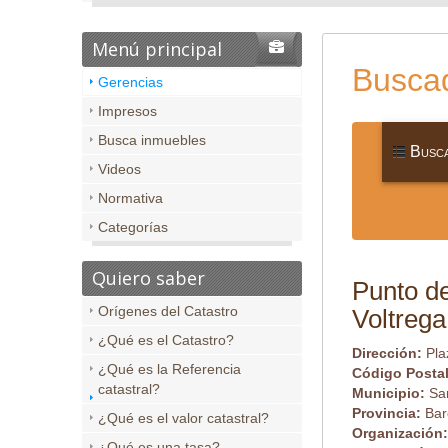
Menú principal
Buscad
Gerencias
Impresos
Busca inmuebles
Busca
Videos
Normativa
Categorías
Quiero saber
Punto de
Orígenes del Catastro
Voltrega
¿Qué es el Catastro?
Dirección:
Pla
¿Qué es la Referencia
Código Posta
catastral?
Municipio:
San
Provincia:
Bar
¿Qué es el valor catastral?
Organización
¿Qué es una tasa?