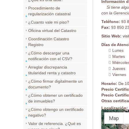
Información d
Si tiene al
Procedimiento de
con la Gerencia
regularización catastral
Teléfono:
93 
¿Cuanto vale mi piso?
Fax:
93 850 2
Oficina virtual del Catastro
Sitio Web:
vis
Coordinación Catastro
Registro
Días de Atenc
Lunes
¿Cómo descargar una
Martes
notificación con el CSV?
Miércole
Arreglar discrepancia
Jueves
titularidad renta y catastro
Viernes
¿Cómo firmar digitalmente un
Horario:
De 10
documento?
Precio Certifi
Precio Certifi
¿Cómo obtener un certificado
Otras certifi
de inmuebles?
Localización:
¿Cómo obtengo un certificado
negativo?
Map
Valor de referencia. ¿Qué es