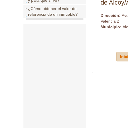
y para que sirve?
de Alcoy/
¿Cómo obtener el valor de
referencia de un inmueble?
Dirección:
Ave
Valencià 2
Municipio:
Alc
Inic