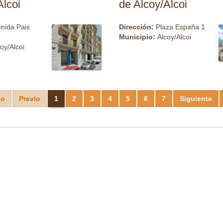
Alcoi
de Alcoy/Alcoi
nida Pais
Dirección:
Plaza España 1
Municipio:
Alcoy/Alcoi
oy/Alcoi
io
Previo
1
2
3
4
5
6
7
Siguiente