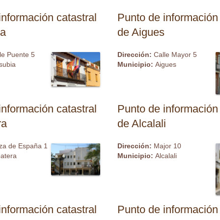
información catastral
Punto de información 
ia
de Aigues
le Puente 5
Dirección:
Calle Mayor 5
subia
Municipio:
Aigues
información catastral
Punto de información 
ra
de Alcalali
za de España 1
Dirección:
Major 10
batera
Municipio:
Alcalali
información catastral
Punto de información 