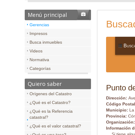
Menú principal
Buscad
Gerencias
Impresos
Busca inmuebles
Busca
Videos
Normativa
Categorías
Quiero saber
Punto de
Orígenes del Catastro
Dirección:
Ave
¿Qué es el Catastro?
Código Posta
Municipio:
La
¿Qué es la Referencia
Provincia:
Có
catastral?
Organización
¿Qué es el valor catastral?
Información d
Si tiene al
¿Qué es una tasa?