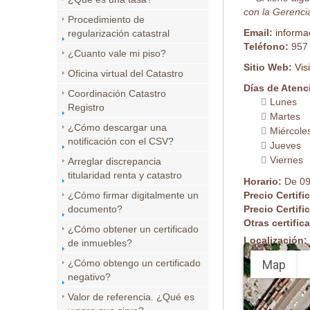
con la Gerencia
Procedimiento de
Email:
informa
regularización catastral
Teléfono:
957
¿Cuanto vale mi piso?
Sitio Web:
Vis
Oficina virtual del Catastro
Días de Atenc
Coordinación Catastro
Lunes
Registro
Martes
¿Cómo descargar una
Miércole
notificación con el CSV?
Jueves
Viernes
Arreglar discrepancia
titularidad renta y catastro
Horario:
De 09
¿Cómo firmar digitalmente un
Precio Certifi
documento?
Precio Certifi
Otras certifi
¿Cómo obtener un certificado
Localización:
de inmuebles?
Map
¿Cómo obtengo un certificado
negativo?
Valor de referencia. ¿Qué es