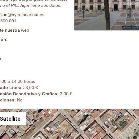
 o el PIC. Aquí tiene sus datos.
cion@ayto-lacarlota.es
 300 001
ite nuestra web
ión:
s
:00 a 14:00 horas
cado Literal:
3,00 €
cación Descriptiva y Gráfica:
3,00 €
caciones:
No
Satellite