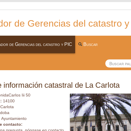
or de Gerencias del catastro y
dor de Gerencias del catastro y PIC
Buscar
 información catastral de La Carlota
nidaCarlos Iii 50
l:
14100
 Carlota
rdoba
:
Ayuntamiento
e contacto:
guna pregunta, póngase en contacto