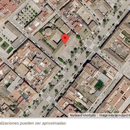
Image may be subject t
Keyboard shortcuts
alizaciones pueden ser aproximadas