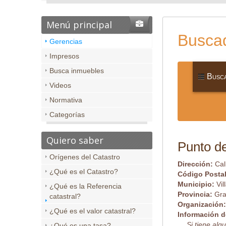
Menú principal
Buscad
Gerencias
Impresos
Busca inmuebles
Busca
Videos
Normativa
Categorías
Quiero saber
Punto de
Orígenes del Catastro
Dirección:
Cal
¿Qué es el Catastro?
Código Posta
Municipio:
Vi
¿Qué es la Referencia
Provincia:
Gr
catastral?
Organización
¿Qué es el valor catastral?
Información d
Si tiene al
¿Qué es una tasa?