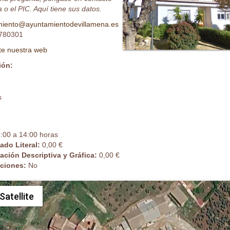
 o el PIC. Aquí tiene sus datos.
miento@ayuntamientodevillamena.es
780301
ite nuestra web
ión:
s
:00 a 14:00 horas
cado Literal:
0,00 €
cación Descriptiva y Gráfica:
0,00 €
caciones:
No
Satellite