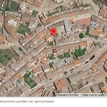
Image may be subject t
Keyboard shortcuts
alizaciones pueden ser aproximadas