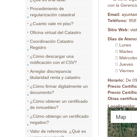
con la Gerencia
Procedimiento de
Email:
ayunta
regularización catastral
Teléfono:
958
¿Cuanto vale mi piso?
Sitio Web:
vis
Oficina virtual del Catastro
Días de Atenc
Coordinación Catastro
Lunes
Registro
Martes
¿Cómo descargar una
Miércole
notificación con el CSV?
Jueves
Viernes
Arreglar discrepancia
titularidad renta y catastro
Horario:
De 09
¿Cómo firmar digitalmente un
Precio Certifi
documento?
Precio Certifi
Otras certifi
¿Cómo obtener un certificado
Localización:
de inmuebles?
Map
¿Cómo obtengo un certificado
negativo?
Valor de referencia. ¿Qué es