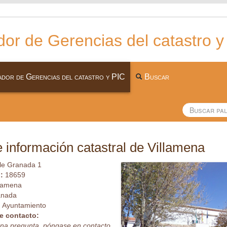
or de Gerencias del catastro y
dor de Gerencias del catastro y PIC
Buscar
 información catastral de Villamena
le Granada 1
l:
18659
llamena
anada
:
Ayuntamiento
e contacto:
guna pregunta, póngase en contacto