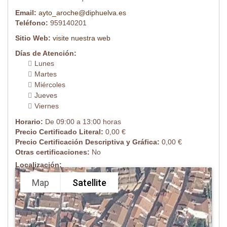
Email:
ayto_aroche@diphuelva.es
Teléfono:
959140201
Sitio Web:
visite nuestra web
Días de Atención:
Lunes
Martes
Miércoles
Jueves
Viernes
Horario:
De 09:00 a 13:00 horas
Precio Certificado Literal:
0,00 €
Precio Certificación Descriptiva y Gráfica:
0,00 €
Otras certificaciones:
No
Localización:
Map
Satellite