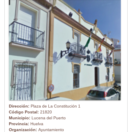
Dirección:
Plaza de La Constitución 1
Código Postal:
21820
Municipio:
Lucena del Puerto
Provincia:
Huelva
Organización:
Ayuntamiento