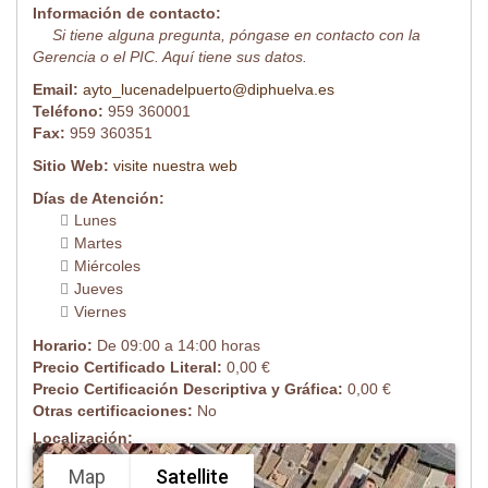
Información de contacto:
Si tiene alguna pregunta, póngase en contacto con la
Gerencia o el PIC. Aquí tiene sus datos.
Email:
ayto_lucenadelpuerto@diphuelva.es
Teléfono:
959 360001
Fax:
959 360351
Sitio Web:
visite nuestra web
Días de Atención:
Lunes
Martes
Miércoles
Jueves
Viernes
Horario:
De 09:00 a 14:00 horas
Precio Certificado Literal:
0,00 €
Precio Certificación Descriptiva y Gráfica:
0,00 €
Otras certificaciones:
No
Localización:
Map
Satellite