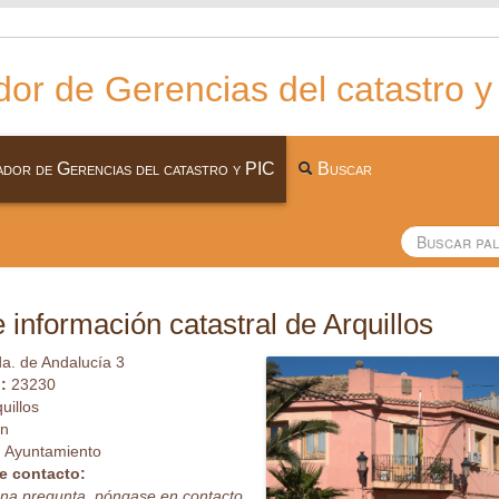
or de Gerencias del catastro y
dor de Gerencias del catastro y PIC
Buscar
 información catastral de Arquillos
a. de Andalucía 3
l:
23230
uillos
én
:
Ayuntamiento
e contacto:
guna pregunta, póngase en contacto