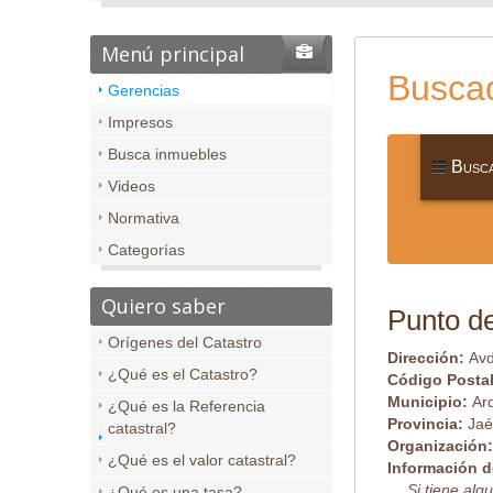
Menú principal
Buscad
Gerencias
Impresos
Busca inmuebles
Busca
Videos
Normativa
Categorías
Quiero saber
Punto de
Orígenes del Catastro
Dirección:
Avd
¿Qué es el Catastro?
Código Posta
Municipio:
Arq
¿Qué es la Referencia
Provincia:
Ja
catastral?
Organización
¿Qué es el valor catastral?
Información d
Si tiene al
¿Qué es una tasa?