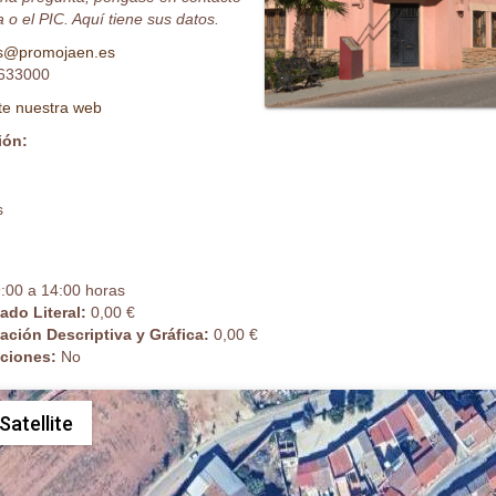
 o el PIC. Aquí tiene sus datos.
os@promojaen.es
633000
ite nuestra web
ión:
s
:00 a 14:00 horas
cado Literal:
0,00 €
cación Descriptiva y Gráfica:
0,00 €
caciones:
No
Satellite