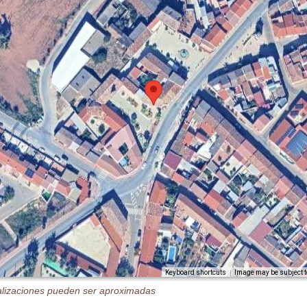
Image may be subject t
Keyboard shortcuts
alizaciones pueden ser aproximadas