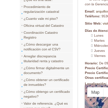
con la Gerencia
Procedimiento de
Email:
arquill
regularización catastral
Teléfono:
953
¿Cuanto vale mi piso?
Sitio Web:
vis
Oficina virtual del Catastro
Días de Atenc
Coordinación Catastro
Lunes
Registro
Martes
¿Cómo descargar una
Miércole
notificación con el CSV?
Jueves
Viernes
Arreglar discrepancia
titularidad renta y catastro
Horario:
De 09
¿Cómo firmar digitalmente un
Precio Certifi
documento?
Precio Certifi
Otras certifi
¿Cómo obtener un certificado
Localización:
de inmuebles?
Map
¿Cómo obtengo un certificado
negativo?
Valor de referencia. ¿Qué es