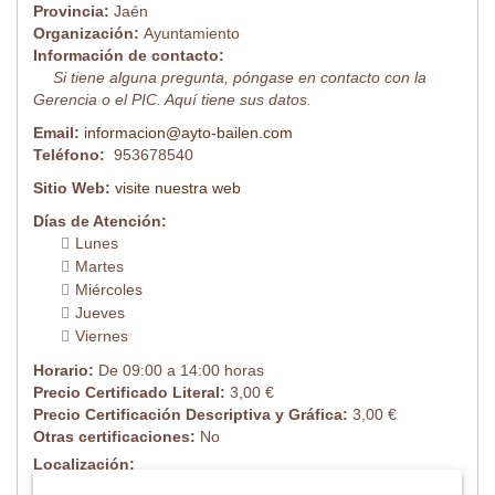
Provincia:
Jaén
Organización:
Ayuntamiento
Información de contacto:
Si tiene alguna pregunta, póngase en contacto con la
Gerencia o el PIC. Aquí tiene sus datos.
Email:
informacion@ayto-bailen.com
Teléfono:
953678540
Sitio Web:
visite nuestra web
Días de Atención:
Lunes
Martes
Miércoles
Jueves
Viernes
Horario:
De 09:00 a 14:00 horas
Precio Certificado Literal:
3,00 €
Precio Certificación Descriptiva y Gráfica:
3,00 €
Otras certificaciones:
No
Localización: