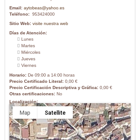
Email:
aytobeas@yahoo.es
Teléfono:
953424000
Sitio Web:
visite nuestra web
Días de Atención:
Lunes
Martes
Miércoles
Jueves
Viernes
Horario:
De 09:00 a 14:00 horas
Precio Certificado Literal:
0,00 €
Precio Certificación Descriptiva y Gráfica:
0,00 €
Otras certificaciones:
No
Localización:
Map
Satellite