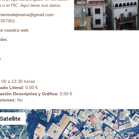
 o el PIC. Aquí tiene sus datos.
mientodejimena@gmail.com
357001
ite nuestra web
ión:
s
:00 a 13:30 horas
cado Literal:
0,00 €
cación Descriptiva y Gráfica:
0,00 €
caciones:
No
Satellite