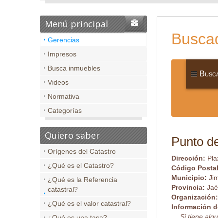
Menú principal
Buscad
Gerencias
Impresos
Busca inmuebles
Busca
Videos
Normativa
Categorías
Quiero saber
Punto de
Orígenes del Catastro
Dirección:
Pla
¿Qué es el Catastro?
Código Posta
Municipio:
Ji
¿Qué es la Referencia
Provincia:
Ja
catastral?
Organización
¿Qué es el valor catastral?
Información d
Si tiene al
¿Qué es una tasa?