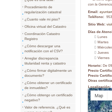
con la Gerencia
Procedimiento de
Email:
ayunta
regularización catastral
Teléfono:
953
¿Cuanto vale mi piso?
Sitio Web:
vis
Oficina virtual del Catastro
Días de Atenc
Coordinación Catastro
Lunes
Registro
Martes
¿Cómo descargar una
Miércole
notificación con el CSV?
Jueves
Viernes
Arreglar discrepancia
titularidad renta y catastro
Horario:
De 09
¿Cómo firmar digitalmente un
Precio Certifi
documento?
Precio Certifi
Otras certifi
¿Cómo obtener un certificado
Localización:
de inmuebles?
Map
¿Cómo obtengo un certificado
negativo?
Valor de referencia. ¿Qué es