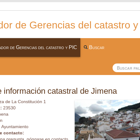
or de Gerencias del catastro y
dor de Gerencias del catastro y PIC
Buscar
 información catastral de Jimena
za de La Constitución 1
l:
23530
mena
én
:
Ayuntamiento
e contacto:
guna pregunta, póngase en contacto