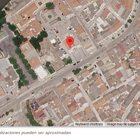
Image may be subject t
Keyboard shortcuts
alizaciones pueden ser aproximadas