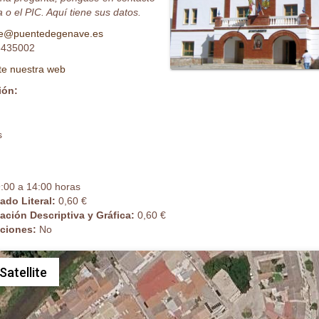
 o el PIC. Aquí tiene sus datos.
e@puentedegenave.es
435002
ite nuestra web
ión:
s
:00 a 14:00 horas
cado Literal:
0,60 €
cación Descriptiva y Gráfica:
0,60 €
caciones:
No
Satellite