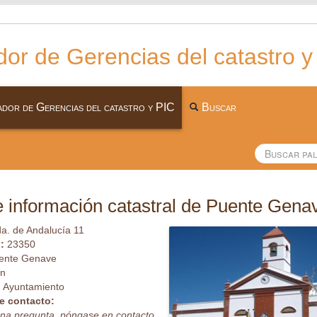
or de Gerencias del catastro y
dor de Gerencias del catastro y PIC
Buscar
 información catastral de Puente Gena
a. de Andalucía 11
l:
23350
ente Genave
én
:
Ayuntamiento
e contacto:
guna pregunta, póngase en contacto