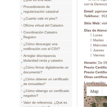
con la Gerencia
Procedimiento de
Email:
pgenav
regularización catastral
Teléfono:
953
¿Cuanto vale mi piso?
Sitio Web:
vis
Oficina virtual del Catastro
Días de Atenc
Coordinación Catastro
Lunes
Registro
Martes
¿Cómo descargar una
Miércole
notificación con el CSV?
Jueves
Viernes
Arreglar discrepancia
titularidad renta y catastro
Horario:
De 09
¿Cómo firmar digitalmente un
Precio Certifi
documento?
Precio Certifi
Otras certifi
¿Cómo obtener un certificado
Localización:
de inmuebles?
Map
¿Cómo obtengo un certificado
negativo?
Valor de referencia. ¿Qué es