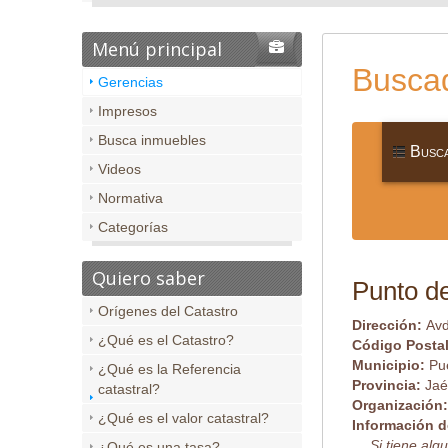
Menú principal
Buscad
Gerencias
Impresos
Busca inmuebles
Busca
Videos
Normativa
Categorías
Quiero saber
Punto de
Orígenes del Catastro
Dirección:
Avd
¿Qué es el Catastro?
Código Posta
Municipio:
Pu
¿Qué es la Referencia
Provincia:
Ja
catastral?
Organización
¿Qué es el valor catastral?
Información d
Si tiene al
¿Qué es una tasa?