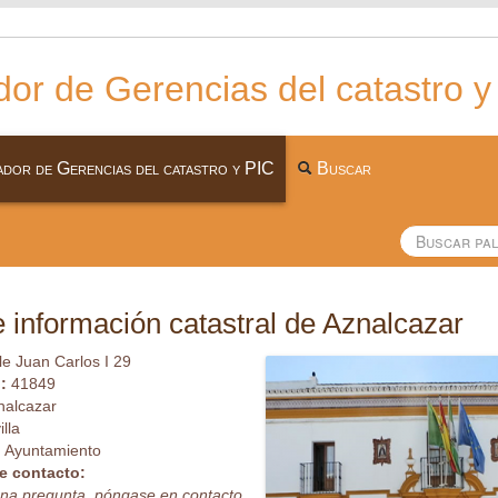
or de Gerencias del catastro y
dor de Gerencias del catastro y PIC
Buscar
 información catastral de Aznalcazar
le Juan Carlos I 29
l:
41849
nalcazar
illa
:
Ayuntamiento
e contacto:
guna pregunta, póngase en contacto