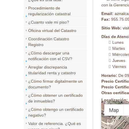
con la Gerencia
Procedimiento de
Email:
aznalca
regularización catastral
Fax:
955.75.0
¿Cuanto vale mi piso?
Sitio Web:
vis
Oficina virtual del Catastro
Días de Atenc
Coordinación Catastro
Lunes
Registro
Martes
¿Cómo descargar una
Miércole
notificación con el CSV?
Jueves
Viernes
Arreglar discrepancia
titularidad renta y catastro
Horario:
De 09
¿Cómo firmar digitalmente un
Precio Certifi
documento?
Precio Certifi
Otras certifi
¿Cómo obtener un certificado
Localización:
de inmuebles?
Map
¿Cómo obtengo un certificado
negativo?
Valor de referencia. ¿Qué es