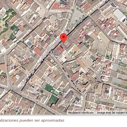
Image may be subject t
Keyboard shortcuts
alizaciones pueden ser aproximadas