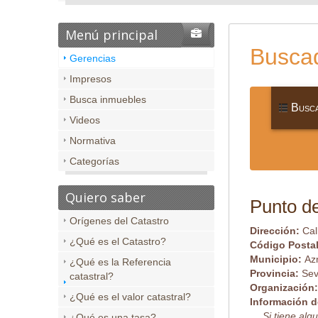
Menú principal
Buscad
Gerencias
Impresos
Busca inmuebles
Busca
Videos
Normativa
Categorías
Quiero saber
Punto de
Orígenes del Catastro
Dirección:
Cal
¿Qué es el Catastro?
Código Posta
Municipio:
Az
¿Qué es la Referencia
Provincia:
Sev
catastral?
Organización
¿Qué es el valor catastral?
Información d
Si tiene al
¿Qué es una tasa?