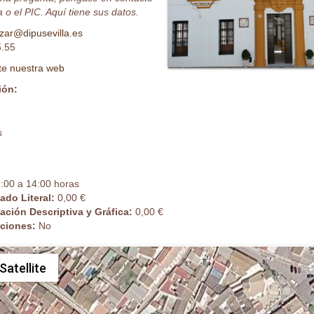
 o el PIC. Aquí tiene sus datos.
zar@dipusevilla.es
5.55
ite nuestra web
ión:
s
:00 a 14:00 horas
cado Literal:
0,00 €
cación Descriptiva y Gráfica:
0,00 €
caciones:
No
Satellite