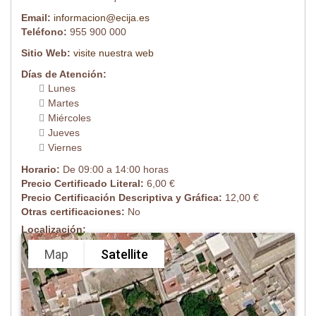
Email:
informacion@ecija.es
Teléfono:
955 900 000
Sitio Web:
visite nuestra web
Días de Atención:
Lunes
Martes
Miércoles
Jueves
Viernes
Horario:
De 09:00 a 14:00 horas
Precio Certificado Literal:
6,00 €
Precio Certificación Descriptiva y Gráfica:
12,00 €
Otras certificaciones:
No
Localización:
Map
Satellite