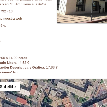
 o el PIC. Aquí tiene sus datos.
 792 413
ite nuestra web
ión:
s
:00 a 14:00 horas
cado Literal:
4,52 €
cación Descriptiva y Gráfica:
17,88 €
caciones:
No
Satellite