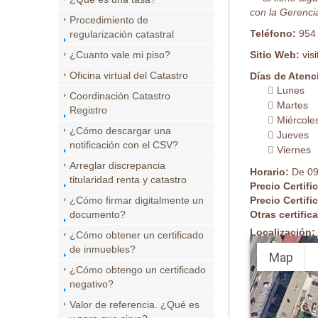
con la Gerencia
Procedimiento de
Teléfono:
954
regularización catastral
¿Cuanto vale mi piso?
Sitio Web:
vis
Oficina virtual del Catastro
Días de Atenc
Lunes
Coordinación Catastro
Martes
Registro
Miércole
¿Cómo descargar una
Jueves
notificación con el CSV?
Viernes
Arreglar discrepancia
Horario:
De 09
titularidad renta y catastro
Precio Certifi
¿Cómo firmar digitalmente un
Precio Certifi
documento?
Otras certifi
Localización:
¿Cómo obtener un certificado
de inmuebles?
Map
¿Cómo obtengo un certificado
negativo?
Valor de referencia. ¿Qué es