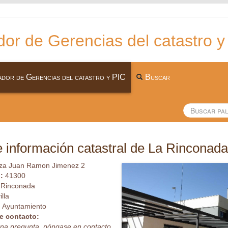
or de Gerencias del catastro y
dor de Gerencias del catastro y PIC
Buscar
 información catastral de La Rinconada
za Juan Ramon Jimenez 2
l:
41300
 Rinconada
illa
:
Ayuntamiento
e contacto:
guna pregunta, póngase en contacto