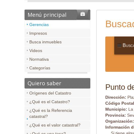
Menú principal
Buscad
Gerencias
Impresos
Busca inmuebles
Busca
Videos
Normativa
Categorías
Quiero saber
Punto de
Orígenes del Catastro
Dirección:
Pla
¿Qué es el Catastro?
Código Posta
Municipio:
La
¿Qué es la Referencia
Provincia:
Sev
catastral?
Organización
¿Qué es el valor catastral?
Información d
Si tiene al
¿Qué es una tasa?