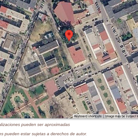
Image may be subject t
Keyboard shortcuts
alizaciones pueden ser aproximadas
s pueden estar sujetas a derechos de autor.