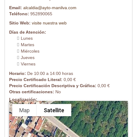
Email:
alcaldia@ayto-manilva.com
Teléfono:
952890065
Sitio Web:
visite nuestra web
Días de Atención:
Lunes
Martes
Miércoles
Jueves
Viernes
Horario:
De 10:00 a 14:00 horas
Precio Certificado Literal:
0,00 €
Precio Certificación Descriptiva y Gráfica:
0,00 €
Otras certificaciones:
No
Localización:
Map
Satellite